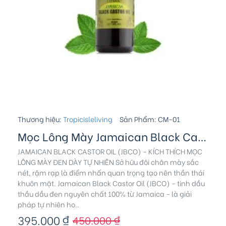
Thương hiệu:
Tropicisleliving
Sản Phẩm:
CM-01
Mọc Lông Mày Jamaican Black Castor Oil
JAMAICAN BLACK CASTOR OIL (JBCO) - KÍCH THÍCH MỌC
LÔNG MÀY ĐEN DÀY TỰ NHIÊN Sở hữu đôi chân mày sắc
nét, rậm rạp là điểm nhấn quan trọng tạo nên thần thái
khuôn mặt. Jamaican Black Castor Oil (JBCO) - tinh dầu
thầu dầu đen nguyên chất 100% từ Jamaica - là giải
pháp tự nhiên ho..
395.000 ₫
450.000 ₫