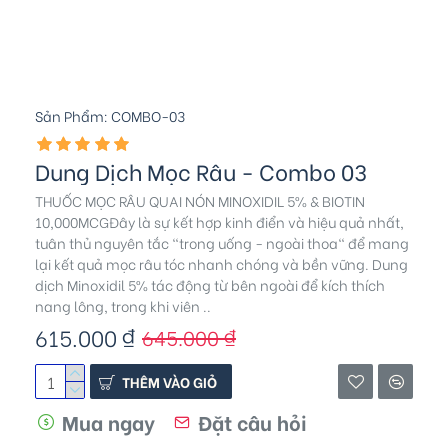
Sản Phẩm:
COMBO-03
Dung Dịch Mọc Râu - Combo 03
THUỐC MỌC RÂU QUAI NÓN MINOXIDIL 5% & BIOTIN
10,000MCGĐây là sự kết hợp kinh điển và hiệu quả nhất,
tuân thủ nguyên tắc "trong uống - ngoài thoa" để mang
lại kết quả mọc râu tóc nhanh chóng và bền vững. Dung
dịch Minoxidil 5% tác động từ bên ngoài để kích thích
nang lông, trong khi viên ..
615.000 ₫
645.000 ₫
THÊM VÀO GIỎ
Mua ngay
Đặt câu hỏi