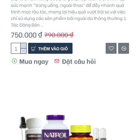
sức mạnh "trong uống, ngoài thoa" để đẩy nhanh quá
trình mọc râu tóc, mang lại hiệu quả vượt trội so với việc
chỉ sử dụng các sản phẩm bôi ngoài da thông thường.1.
Tác Động Bên ..
750.000 ₫
790.000 ₫
THÊM VÀO GIỎ
Mua ngay
Đặt câu hỏi