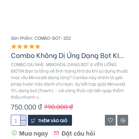
Sản Phẩm:
COMBO-BOT-202
Combo Không Dị Ứng Dạng Bọt KIRKLAND - Biotin
COMBO DỊU NHẸ: MINOXIDIL DẠNG BỌT & VIÊN UỐNG
BIOTIN Bạn lo lắng về tình trạng khô da khi sử dụng thuốc
mọc râu Minoxidil dạng lỏng? Combo này chính là giải
pháp hoàn hảo dành cho bạn. Sự kết hợp giữa Minoxidil
5% dạng bọt (Foam) - với công thức cải tiến giúp thẩm
thấu nhanh v..
750.000 ₫
790.000 ₫
THÊM VÀO GIỎ
Mua ngay
Đặt câu hỏi