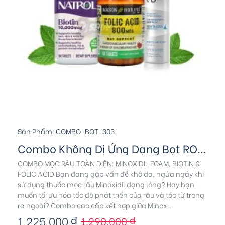
Sản Phẩm:
COMBO-BOT-303
Combo Không Dị Ứng Dạng Bọt ROGAINE - Biotin & Folic
COMBO MỌC RÂU TOÀN DIỆN: MINOXIDIL FOAM, BIOTIN &
FOLIC ACID Bạn đang gặp vấn đề khô da, ngứa ngáy khi
sử dụng thuốc mọc râu Minoxidil dạng lỏng? Hay bạn
muốn tối ưu hóa tốc độ phát triển của râu và tóc từ trong
ra ngoài? Combo cao cấp kết hợp giữa Minox..
1.225.000 ₫
1.290.000 ₫