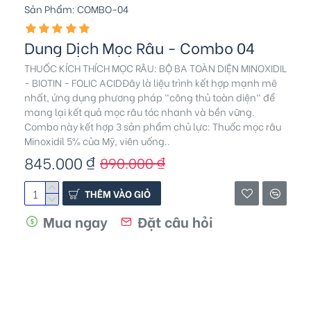
Sản Phẩm:
COMBO-04
Dung Dịch Mọc Râu - Combo 04
THUỐC KÍCH THÍCH MỌC RÂU: BỘ BA TOÀN DIỆN MINOXIDIL
- BIOTIN - FOLIC ACIDĐây là liệu trình kết hợp mạnh mẽ
nhất, ứng dụng phương pháp "công thủ toàn diện" để
mang lại kết quả mọc râu tóc nhanh và bền vững.
Combo này kết hợp 3 sản phẩm chủ lực: Thuốc mọc râu
Minoxidil 5% của Mỹ, viên uống..
845.000 ₫
890.000 ₫
THÊM VÀO GIỎ
Mua ngay
Đặt câu hỏi