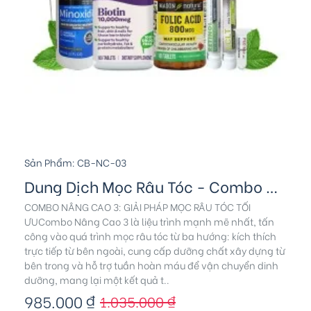
Sản Phẩm:
CB-NC-03
Dung Dịch Mọc Râu Tóc - Combo Nâng Cao 3
COMBO NÂNG CAO 3: GIẢI PHÁP MỌC RÂU TÓC TỐI
ƯUCombo Nâng Cao 3 là liệu trình mạnh mẽ nhất, tấn
công vào quá trình mọc râu tóc từ ba hướng: kích thích
trực tiếp từ bên ngoài, cung cấp dưỡng chất xây dựng từ
bên trong và hỗ trợ tuần hoàn máu để vận chuyển dinh
dưỡng, mang lại một kết quả t..
985.000 ₫
1.035.000 ₫