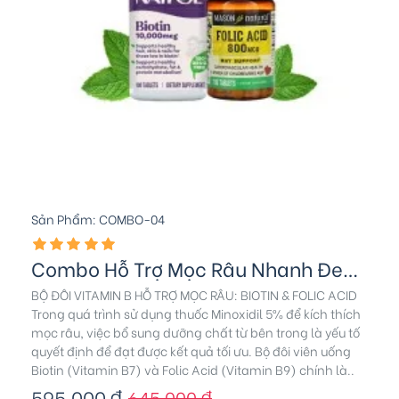
Sản Phẩm:
COMBO-04
Combo Hỗ Trợ Mọc Râu Nhanh Đen Biotin & Folic
BỘ ĐÔI VITAMIN B HỖ TRỢ MỌC RÂU: BIOTIN & FOLIC ACID
Trong quá trình sử dụng thuốc Minoxidil 5% để kích thích
mọc râu, việc bổ sung dưỡng chất từ bên trong là yếu tố
quyết định để đạt được kết quả tối ưu. Bộ đôi viên uống
Biotin (Vitamin B7) và Folic Acid (Vitamin B9) chính là..
595.000 ₫
645.000 ₫