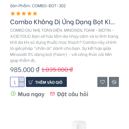
Sản Phẩm:
COMBO-BOT-302
Combo Không Dị Ứng Dạng Bọt KIRKLAND - Biotin & Folic
COMBO DỊU NHẸ TOÀN DIỆN: MINOXIDIL FOAM - BIOTIN -
ACID FOLIC Bạn sở hữu tắm da nhạy cảm và lo tình trạng
khô da khi sử dụng thuốc mọc thạch? Combo này chính
là giải pháp "chân ái" dành cho bạn. Sự kết hợp giữa
Minoxidil 5% dạng bọt (Foam) - với công thức cải tiến
giúp thẩm đị..
985.000 ₫
1.035.000 ₫
THÊM VÀO GIỎ
Mua ngay
Đặt câu hỏi