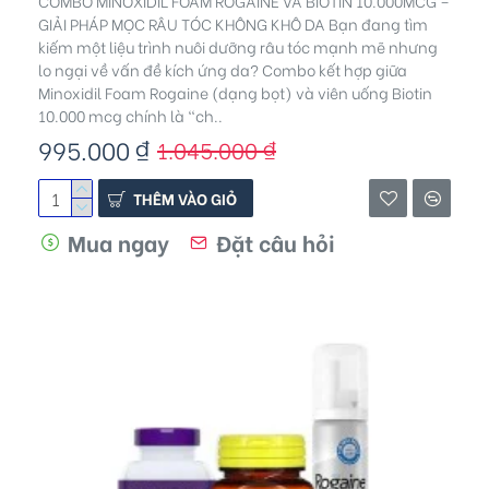
COMBO MINOXIDIL FOAM ROGAINE VÀ BIOTIN 10.000MCG –
GIẢI PHÁP MỌC RÂU TÓC KHÔNG KHÔ DA Bạn đang tìm
kiếm một liệu trình nuôi dưỡng râu tóc mạnh mẽ nhưng
lo ngại về vấn đề kích ứng da? Combo kết hợp giữa
Minoxidil Foam Rogaine (dạng bọt) và viên uống Biotin
10.000 mcg chính là "ch..
995.000 ₫
1.045.000 ₫
THÊM VÀO GIỎ
Mua ngay
Đặt câu hỏi