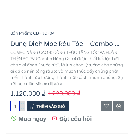
Sản Phẩm:
CB-NC-04
Dung Dịch Mọc Râu Tóc - Combo Nâng Cao 4
COMBO NÂNG CAO 4: CÔNG THỨC TĂNG TỐC VÀ HOÀN
THIỆN BỘ RÂUCombo Nâng Cao 4 được thiết kế đặc biệt
cho giai đoạn "nước rút", là lựa chọn lý tưởng cho những
ai đã có nền tảng râu tơ và muốn thúc đẩy chúng phát
triển thành râu trưởng thành một cách nhanh chóng. Sự
kết hợp giữa Minoxidil và v..
1.120.000 ₫
1.220.000 ₫
THÊM VÀO GIỎ
Mua ngay
Đặt câu hỏi