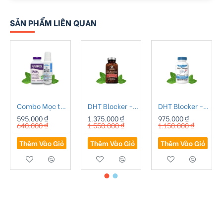
SẢN PHẨM LIÊN QUAN
Combo Mọc tóc Minoxidil 2% Bailleul Pháp - 01
DHT Blocker - Viên uống chống rụng tóc Advanced Trichology DHT Blocker
DHT Blocker - Viên Uống Hỗ Trợ Mọc Tóc HairOmega DHT 43 Thành Phần Giúp Tóc Khỏe Mạnh
595.000 ₫
1.375.000 ₫
975.000 ₫
640.000 ₫
1.550.000 ₫
1.150.000 ₫
Thêm Vào Giỏ
Thêm Vào Giỏ
Thêm Vào Giỏ