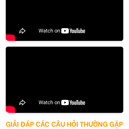
Kỹ thuật lăn kim mọc tóc chuyên nghiệp
GIẢI ĐÁP CÁC CÂU HỎI THƯỜNG GẶP