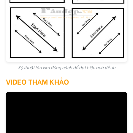
Kỹ thuật lăn kim đúng cách để đạt hiệu quả tối ưu
VIDEO THAM KHẢO
Review Minoxidil 2% Bailleul dạng lỏng