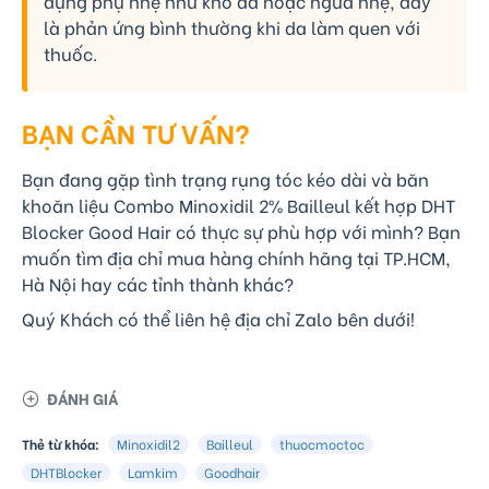
dụng phụ nhẹ như khô da hoặc ngứa nhẹ, đây
là phản ứng bình thường khi da làm quen với
thuốc.
BẠN CẦN TƯ VẤN?
Bạn đang gặp tình trạng rụng tóc kéo dài và băn
khoăn liệu Combo Minoxidil 2% Bailleul kết hợp DHT
Blocker Good Hair có thực sự phù hợp với mình? Bạn
muốn tìm địa chỉ mua hàng chính hãng tại TP.HCM,
Hà Nội hay các tỉnh thành khác?
Quý Khách có thể liên hệ địa chỉ Zalo bên dưới!
ĐÁNH GIÁ
Thẻ từ khóa:
Minoxidil2
Bailleul
thuocmoctoc
DHTBlocker
Lamkim
Goodhair