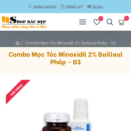
ĐĂNG NHẬP
ĐĂNG KÝ
BLOG
0
0
Combo Mọc Tóc Minoxidil 2% Bailleul Pháp - 03
Combo Mọc Tóc Minoxidil 2% Bailleul
Pháp - 03
Hết Hàng