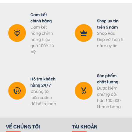
Cam kết
chính hãng
Shop uy tín
Cam kết
trên 5 năm
hàng chính
Shop Râu
hãng hiệu
Đẹp với hơn 5
quả 100% từ
năm uy tín
Mỹ
Sản phẩm
Hỗ trợ khách
chất lượng
hàng 24/7
Được kiểm
Chúng tôi
chứng bởi
luôn online
hơn 100.000
để hỗ trợ bạn
khách hàng
VỀ CHÚNG TÔI
TÀI KHOẢN