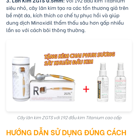
3. Lăn Kim ZGTS 0.5mm:
Với 192 đầu kim Titanium
siêu nhỏ, cây lăn kim tạo ra các tổn thương giả trên
bề mặt da, kích thích cơ chế tự phục hồi và giúp
dung dịch Minoxidil thẩm thấu sâu hơn gấp nhiều
lần so với cách bôi thông thường.
Cây lăn kim ZGTS với 192 đầu kim Titanium cao cấp
HƯỚNG DẪN SỬ DỤNG ĐÚNG CÁCH