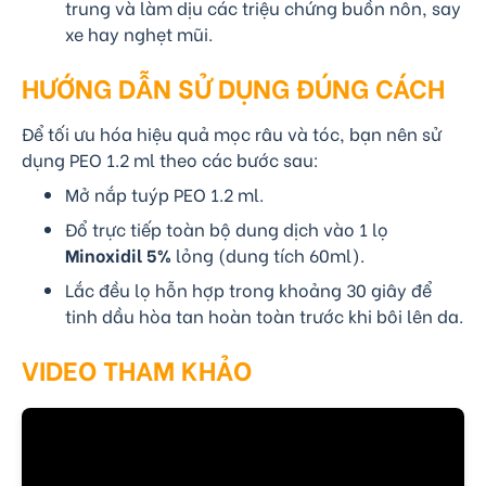
trung và làm dịu các triệu chứng buồn nôn, say
xe hay nghẹt mũi.
HƯỚNG DẪN SỬ DỤNG ĐÚNG CÁCH
Để tối ưu hóa hiệu quả mọc râu và tóc, bạn nên sử
dụng PEO 1.2 ml theo các bước sau:
Mở nắp tuýp PEO 1.2 ml.
Đổ trực tiếp toàn bộ dung dịch vào 1 lọ
Minoxidil 5%
lỏng (dung tích 60ml).
Lắc đều lọ hỗn hợp trong khoảng 30 giây để
tinh dầu hòa tan hoàn toàn trước khi bôi lên da.
VIDEO THAM KHẢO
Giới thiệu và cách dùng PEO mix 1.2ml