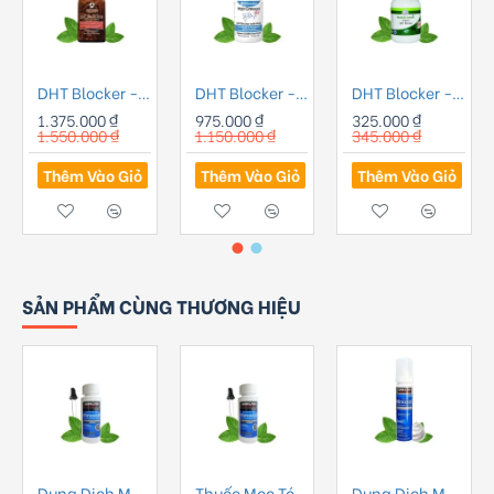
DHT Blocker - Viên uống chống rụng tóc Advanced Trichology DHT Blocker
DHT Blocker - Viên Uống Hỗ Trợ Mọc Tóc HairOmega DHT 43 Thành Phần Giúp Tóc Khỏe Mạnh
DHT Blocker - Viên uống Organic DHT Blocker GlossyLife Sciences 60 Viên - India
1.375.000 ₫
975.000 ₫
325.000 ₫
1.550.000 ₫
1.150.000 ₫
345.000 ₫
Thêm Vào Giỏ
Thêm Vào Giỏ
Thêm Vào Giỏ
SẢN PHẨM CÙNG THƯƠNG HIỆU
Dung Dịch Mọc Râu Kirkland Minoxidil 5% Dạng Lỏng - Nam
Thuốc Mọc Tóc Kirkland Minoxidil 5% Dạng Lỏng
Dung Dịch Mọc Râu Kirkland Minoxidil 5% Dạng Bọt - Nam