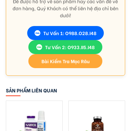
Để được hỗ trợ về sản phẩm hay các vấn đề về
đơn hàng, Quý Khách có thể liên hệ địa chỉ bên
dưới!
Tư Vấn 1: O988.O28.I48
Tư Vấn 2: O933.II5.I48
Bài Kiểm Tra Mọc Râu
SẢN PHẨM LIÊN QUAN