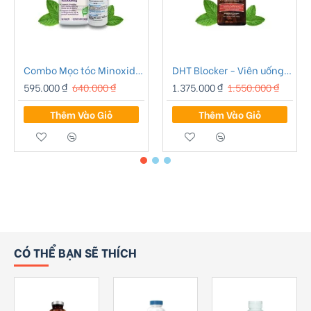
Combo Mọc tóc Minoxidil 2% Bailleul Pháp - 01
DHT Blocker - Viên uống chống rụng tóc Advanced Trichology DHT Blocker
595.000 ₫
640.000 ₫
1.375.000 ₫
1.550.000 ₫
Thêm Vào Giỏ
Thêm Vào Giỏ
CÓ THỂ BẠN SẼ THÍCH