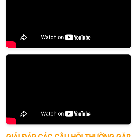
Hướng dẫn mix Minoxidil với LCLT, Retinol và PEO
GIẢI ĐÁP CÁC CÂU HỎI THƯỜNG GẶP