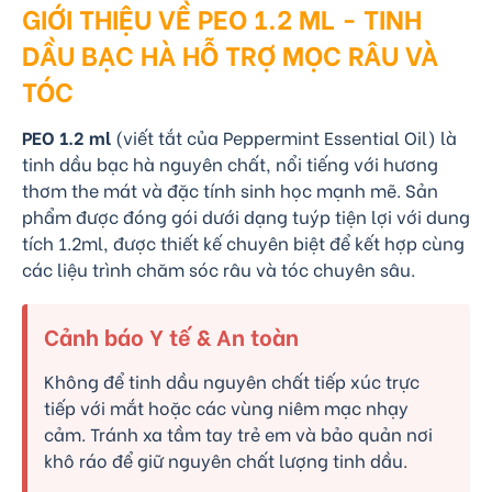
GIỚI THIỆU VỀ PEO 1.2 ML - TINH
DẦU BẠC HÀ HỖ TRỢ MỌC RÂU VÀ
TÓC
PEO 1.2 ml
(viết tắt của Peppermint Essential Oil) là
tinh dầu bạc hà nguyên chất, nổi tiếng với hương
thơm the mát và đặc tính sinh học mạnh mẽ. Sản
phẩm được đóng gói dưới dạng tuýp tiện lợi với dung
tích 1.2ml, được thiết kế chuyên biệt để kết hợp cùng
các liệu trình chăm sóc râu và tóc chuyên sâu.
Cảnh báo Y tế & An toàn
Không để tinh dầu nguyên chất tiếp xúc trực
tiếp với mắt hoặc các vùng niêm mạc nhạy
cảm. Tránh xa tầm tay trẻ em và bảo quản nơi
khô ráo để giữ nguyên chất lượng tinh dầu.