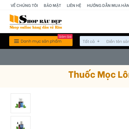
VỀ CHÚNG TÔI
BẢO MẬT
LIÊN HỆ
HƯỚNG DẪN MUA HÀ
Giảm Giá
Danh mục sản phẩm
Tất cả
Thuốc Mọc Lô