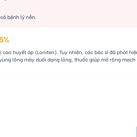
 có bệnh lý nền.
 5%
ị cao huyết áp (Loniten). Tuy nhiên, các bác sĩ đã phát hi
ặc vùng lông mày dưới dạng lỏng, thuốc giúp mở rộng mạch