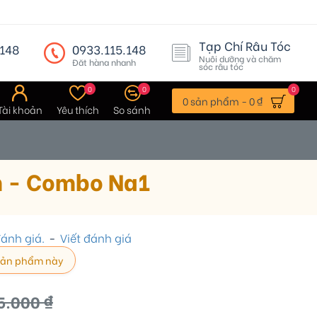
Tạp Chí Râu Tóc
148
0933.115.148
Nuôi dưỡng và chăm
Đặt hàng nhanh
sóc râu tóc
0
0
0
0 sản phẩm - 0 ₫
Tài khoản
Yêu thích
So sánh
m - Combo Na1
ánh giá.
-
Viết đánh giá
sản phẩm này
5.000 ₫