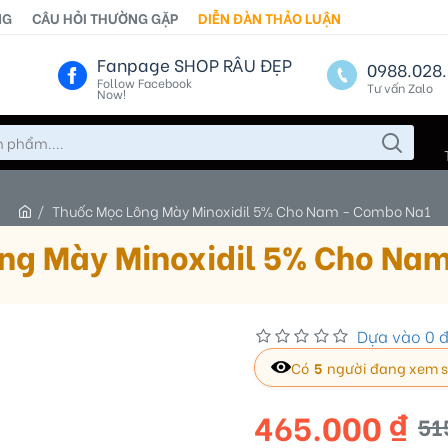
NG
CÂU HỎI THƯỜNG GẶP
DIỄN ĐÀN THẢO LUẬN
Fanpage SHOP RÂU ĐẸP
0988.028.
Follow Facebook
Tư vấn Zalo
Now!
Thuốc Mọc Lông Mày Minoxidil 5% Cho Nam - Combo Na1
ng Mày Minoxidil 5% Cho Na
Dựa vào 0 đ
Có
4
người đang xem 
465.000 ₫
51