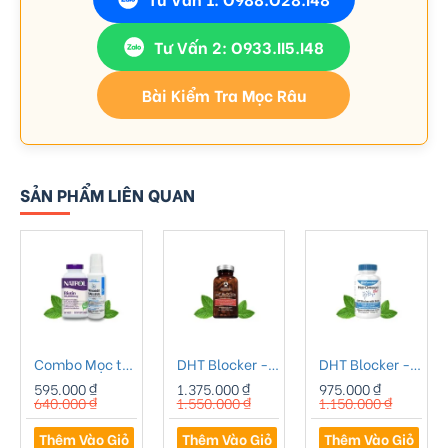
Tư Vấn 2: O933.II5.I48
Bài Kiểm Tra Mọc Râu
SẢN PHẨM LIÊN QUAN
Combo Mọc tóc Minoxidil 2% Bailleul Pháp - 01
DHT Blocker - Viên uống chống rụng tóc Advanced Trichology DHT Blocker
DHT Blocker - Viên Uống Hỗ Trợ Mọc Tóc HairOmega DHT 43 Thành Phần Giúp Tóc Khỏe Mạnh
595.000 ₫
1.375.000 ₫
975.000 ₫
640.000 ₫
1.550.000 ₫
1.150.000 ₫
Thêm Vào Giỏ
Thêm Vào Giỏ
Thêm Vào Giỏ