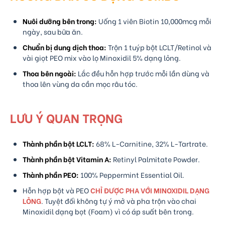
Nuôi dưỡng bên trong:
Uống 1 viên Biotin 10,000mcg mỗi
ngày, sau bữa ăn.
Chuẩn bị dung dịch thoa:
Trộn 1 tuýp bột LCLT/Retinol và
vài giọt PEO mix vào lọ Minoxidil 5% dạng lỏng.
Thoa bên ngoài:
Lắc đều hỗn hợp trước mỗi lần dùng và
thoa lên vùng da cần mọc râu tóc.
LƯU Ý QUAN TRỌNG
Thành phần bột LCLT:
68% L-Carnitine, 32% L-Tartrate.
Thành phần bột Vitamin A:
Retinyl Palmitate Powder.
Thành phần PEO:
100% Peppermint Essential Oil.
Hỗn hợp bột và PEO
CHỈ ĐƯỢC PHA VỚI MINOXIDIL DẠNG
LỎNG
. Tuyệt đối không tự ý mở và pha trộn vào chai
Minoxidil dạng bọt (Foam) vì có áp suất bên trong.