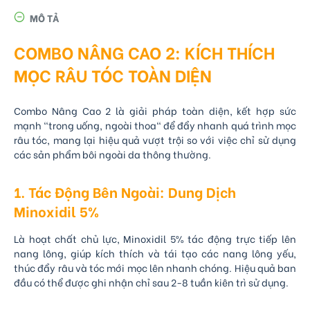
MÔ TẢ
COMBO NÂNG CAO 2: KÍCH THÍCH
MỌC RÂU TÓC TOÀN DIỆN
Combo Nâng Cao 2 là giải pháp toàn diện, kết hợp sức
mạnh "trong uống, ngoài thoa" để đẩy nhanh quá trình mọc
râu tóc, mang lại hiệu quả vượt trội so với việc chỉ sử dụng
các sản phẩm bôi ngoài da thông thường.
1. Tác Động Bên Ngoài: Dung Dịch
Minoxidil 5%
Là hoạt chất chủ lực, Minoxidil 5% tác động trực tiếp lên
nang lông, giúp kích thích và tái tạo các nang lông yếu,
thúc đẩy râu và tóc mới mọc lên nhanh chóng. Hiệu quả ban
đầu có thể được ghi nhận chỉ sau 2-8 tuần kiên trì sử dụng.