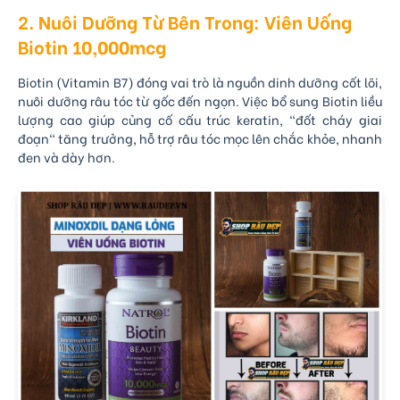
2. Nuôi Dưỡng Từ Bên Trong: Viên Uống
Biotin 10,000mcg
Biotin (Vitamin B7) đóng vai trò là nguồn dinh dưỡng cốt lõi,
nuôi dưỡng râu tóc từ gốc đến ngọn. Việc bổ sung Biotin liều
lượng cao giúp củng cố cấu trúc keratin, "đốt cháy giai
đoạn" tăng trưởng, hỗ trợ râu tóc mọc lên chắc khỏe, nhanh
đen và dày hơn.