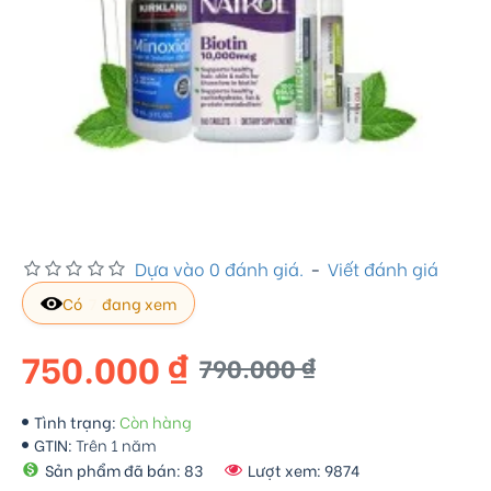
Dựa vào 0 đánh giá.
-
Viết đánh giá
Có
5
đang xem
750.000 ₫
790.000 ₫
Tình trạng:
Còn hàng
GTIN:
Trên 1 năm
Sản phẩm đã bán: 83
Lượt xem: 9874