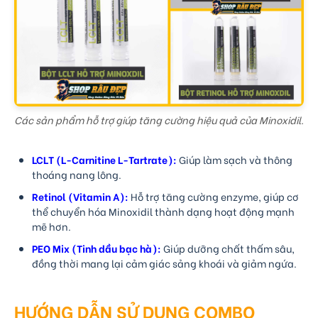
Các sản phẩm hỗ trợ giúp tăng cường hiệu quả của Minoxidil.
LCLT (L-Carnitine L-Tartrate):
Giúp làm sạch và thông
thoáng nang lông.
Retinol (Vitamin A):
Hỗ trợ tăng cường enzyme, giúp cơ
thể chuyển hóa Minoxidil thành dạng hoạt động mạnh
mẽ hơn.
PEO Mix (Tinh dầu bạc hà):
Giúp dưỡng chất thấm sâu,
đồng thời mang lại cảm giác sảng khoái và giảm ngứa.
HƯỚNG DẪN SỬ DỤNG COMBO