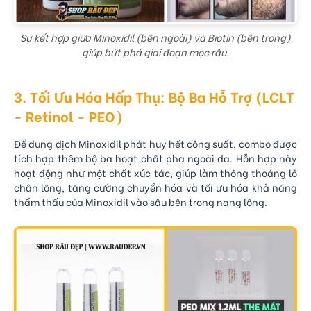
Sự kết hợp giữa Minoxidil (bên ngoài) và Biotin (bên trong)
giúp bứt phá giai đoạn mọc râu.
3. Tối Ưu Hóa Hấp Thụ: Bộ Ba Hỗ Trợ (LCLT
- Retinol - PEO)
Để dung dịch Minoxidil phát huy hết công suất, combo được
tích hợp thêm bộ ba hoạt chất pha ngoài da. Hỗn hợp này
hoạt động như một chất xúc tác, giúp làm thông thoáng lỗ
chân lông, tăng cường chuyển hóa và tối ưu hóa khả năng
thẩm thấu của Minoxidil vào sâu bên trong nang lông.