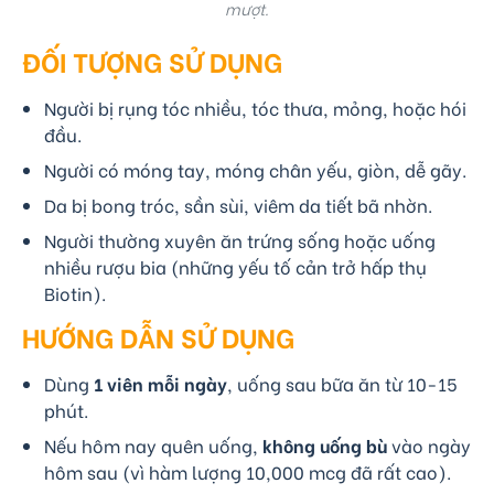
mượt.
ĐỐI TƯỢNG SỬ DỤNG
Người bị rụng tóc nhiều, tóc thưa, mỏng, hoặc hói
đầu.
Người có móng tay, móng chân yếu, giòn, dễ gãy.
Da bị bong tróc, sần sùi, viêm da tiết bã nhờn.
Người thường xuyên ăn trứng sống hoặc uống
nhiều rượu bia (những yếu tố cản trở hấp thụ
Biotin).
HƯỚNG DẪN SỬ DỤNG
Dùng
1 viên mỗi ngày
, uống sau bữa ăn từ 10-15
phút.
Nếu hôm nay quên uống,
không uống bù
vào ngày
hôm sau (vì hàm lượng 10,000 mcg đã rất cao).