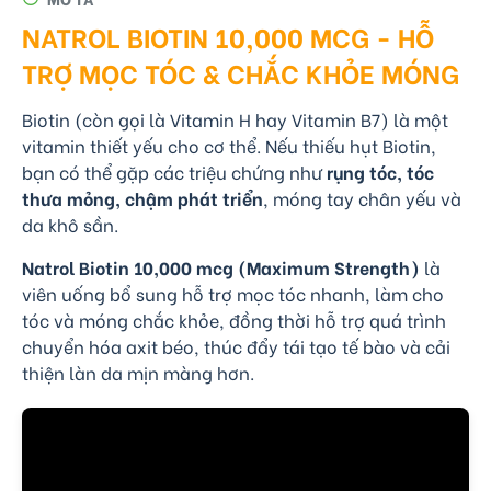
NATROL BIOTIN 10,000 MCG - HỖ
TRỢ MỌC TÓC & CHẮC KHỎE MÓNG
Biotin (còn gọi là Vitamin H hay Vitamin B7) là một
vitamin thiết yếu cho cơ thể. Nếu thiếu hụt Biotin,
bạn có thể gặp các triệu chứng như
rụng tóc, tóc
thưa mỏng, chậm phát triển
, móng tay chân yếu và
da khô sần.
Natrol Biotin 10,000 mcg (Maximum Strength)
là
viên uống bổ sung hỗ trợ mọc tóc nhanh, làm cho
tóc và móng chắc khỏe, đồng thời hỗ trợ quá trình
chuyển hóa axit béo, thúc đẩy tái tạo tế bào và cải
thiện làn da mịn màng hơn.