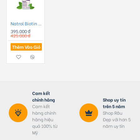
Natrol Biotin 10,000 mcg Hỗ Trợ Mọc Râu
395.000 ₫
425.000 ₫
Thêm Vào Giỏ
Cam kết
chính hãng
Shop uy tín
Cam kết
trên 5 năm
hàng chính
Shop Râu
hãng hiệu
Đẹp với hơn 5
quả 100% từ
năm uy tín
Mỹ