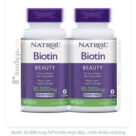
Biotin 10,000 mcg hỗ trợ tóc mọc dày, chắc khỏe và bóng