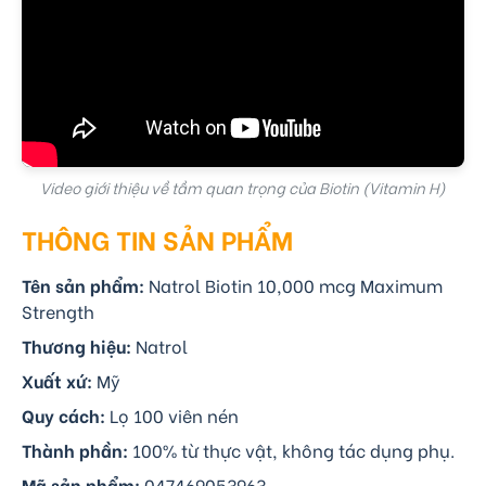
Video giới thiệu về tầm quan trọng của Biotin (Vitamin H)
THÔNG TIN SẢN PHẨM
Tên sản phẩm:
Natrol Biotin 10,000 mcg Maximum
Strength
Thương hiệu:
Natrol
Xuất xứ:
Mỹ
Quy cách:
Lọ 100 viên nén
Thành phần:
100% từ thực vật, không tác dụng phụ.
Mã sản phẩm:
047469053963