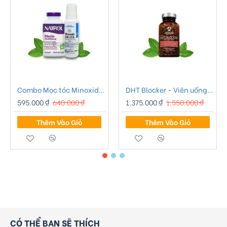
Combo Mọc tóc Minoxidil 2% Bailleul Pháp - 01
DHT Blocker - Viên uống chống rụng tóc Advanced Trichology DHT Blocker
595.000 ₫
640.000 ₫
1.375.000 ₫
1.550.000 ₫
Thêm Vào Giỏ
Thêm Vào Giỏ
CÓ THỂ BẠN SẼ THÍCH