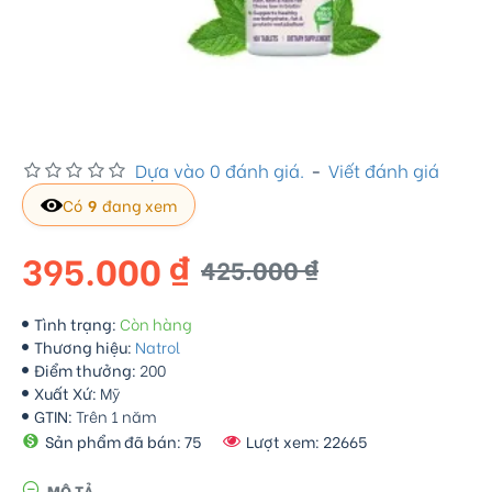
Dựa vào 0 đánh giá.
-
Viết đánh giá
Có
9
đang xem
395.000 ₫
425.000 ₫
Tình trạng:
Còn hàng
Thương hiệu:
Natrol
Điểm thưởng:
200
Xuất Xứ:
Mỹ
GTIN:
Trên 1 năm
Sản phẩm đã bán: 75
Lượt xem: 22665
MÔ TẢ