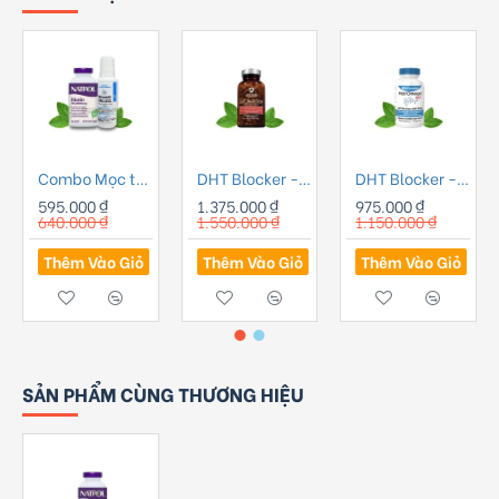
Combo Mọc tóc Minoxidil 2% Bailleul Pháp - 01
DHT Blocker - Viên uống chống rụng tóc Advanced Trichology DHT Blocker
DHT Blocker - Viên Uống Hỗ Trợ Mọc Tóc HairOmega DHT 43 Thành Phần Giúp Tóc Khỏe Mạnh
595.000 ₫
1.375.000 ₫
975.000 ₫
640.000 ₫
1.550.000 ₫
1.150.000 ₫
Thêm Vào Giỏ
Thêm Vào Giỏ
Thêm Vào Giỏ
SẢN PHẨM CÙNG THƯƠNG HIỆU