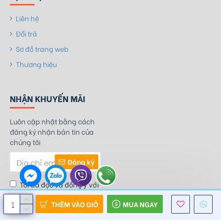
Liên hệ
Đổi trả
Sơ đồ trang web
Thương hiệu
NHẬN KHUYẾN MÃI
Luôn cập nhật bằng cách
đăng ký nhận bản tin của
chúng tôi
Đăng ký
Tôi đã đọc và đồng ý với
điều khoản
THÊM VÀO GIỎ
MUA NGAY
Chính Sách Bảo Mật