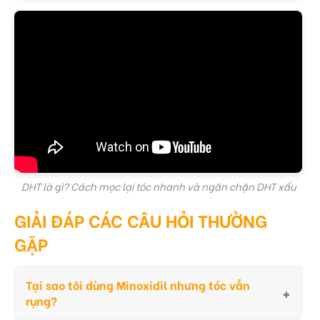
DHT là gì? Cách mọc lại tóc nhanh và ngăn chặn DHT xấu
GIẢI ĐÁP CÁC CÂU HỎI THƯỜNG
GẶP
Tại sao tôi dùng Minoxidil nhưng tóc vẫn
rụng?