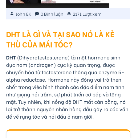
John EK
0 Bình luận
2171 Lượt xem
DHT LÀ GÌ VÀ TẠI SAO NÓ LÀ KẺ
THÙ CỦA MÁI TÓC?
DHT
(Dihydrotestosterone) là một hormone sinh
dục nam (androgen) cực kỳ quan trọng, được
chuyển hóa từ testosterone thông qua enzyme 5-
alpha reductase. Hormone này đóng vai trò then
chốt trong việc hình thành các đặc điểm nam tính
như giọng nói trầm, sự phát triển cơ bắp và lông
mặt. Tuy nhiên, khi nồng độ DHT mất cân bằng, nó
lại trở thành nguyên nhân hàng đầu gây ra các vấn
đề về rụng tóc và hói đầu ở nam giới.