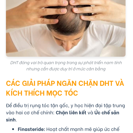
DHT đóng vai trò quan trọng trong sự phát triển nam tính
nhưng cần được duy trì ở mức cân bằng
CÁC GIẢI PHÁP NGĂN CHẶN DHT VÀ
KÍCH THÍCH MỌC TÓC
Để điều trị rụng tóc tận gốc, y học hiện đại tập trung
vào hai cơ chế chính:
Chặn liên kết
và
Ức chế sản
sinh
.
Finasteride:
Hoạt chất mạnh mẽ giúp ức chế