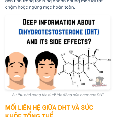
đến tình trạng tóc rụng nhanh nhưng mọc lại rất
chậm hoặc ngừng mọc hoàn toàn.
Sự thu nhỏ nang tóc dưới tác động của hormone DHT
MỐI LIÊN HỆ GIỮA DHT VÀ SỨC
KHỎE TỔNG THỂ