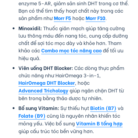
enzyme 5-AR, giảm sản sinh DHT trong cơ thể.
Bạn có thể tìm thấy hoạt chất này trong các
sản phẩm như
Morr F5
hoặc
Morr F10
.
Minoxidil:
Thuốc giãn mạch giúp tăng cường
lưu thông máu đến nang tóc, cung cấp dưỡng
chất để sợi tóc mọc dày và khỏe hơn. Tham
khảo các
Combo mọc tóc nâng cao
để tối ưu
hiệu quả.
Viên uống DHT Blocker:
Các dòng thực phẩm
chức năng như HairOmega 3-in-1,
HairOmega DHT Blocker
, hoặc
Advanced Trichology
giúp ngăn chặn DHT từ
bên trong bằng thảo dược tự nhiên.
Bổ sung Vitamin:
Sự thiếu hụt
Biotin (B7)
và
Folate (B9)
cũng là nguyên nhân khiến tóc
mỏng yếu. Việc bổ sung
Vitamin B tổng hợp
giúp cấu trúc tóc bền vững hơn.