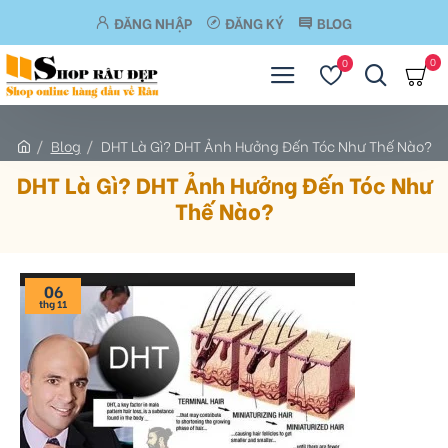
ĐĂNG NHẬP
ĐĂNG KÝ
BLOG
0
0
Blog
DHT Là Gì? DHT Ảnh Hưởng Đến Tóc Như Thế Nào?
DHT Là Gì? DHT Ảnh Hưởng Đến Tóc Như
Thế Nào?
06
thg 11