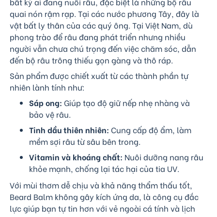
bất kỳ ai đang nuôi râu, đặc biệt là những bộ râu
quai nón rậm rạp. Tại các nước phương Tây, đây là
vật bất ly thân của các quý ông. Tại Việt Nam, dù
phong trào để râu đang phát triển nhưng nhiều
người vẫn chưa chú trọng đến việc chăm sóc, dẫn
đến bộ râu trông thiếu gọn gàng và thô ráp.
Sản phẩm được chiết xuất từ các thành phần tự
nhiên lành tính như:
Sáp ong:
Giúp tạo độ giữ nếp nhẹ nhàng và
bảo vệ râu.
Tinh dầu thiên nhiên:
Cung cấp độ ẩm, làm
mềm sợi râu từ sâu bên trong.
Vitamin và khoáng chất:
Nuôi dưỡng nang râu
khỏe mạnh, chống lại tác hại của tia UV.
Với mùi thơm dễ chịu và khả năng thẩm thấu tốt,
Beard Balm không gây kích ứng da, là công cụ đắc
lực giúp bạn tự tin hơn với vẻ ngoài cá tính và lịch