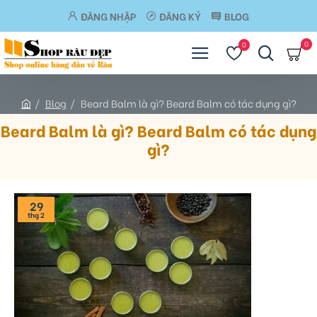
ĐĂNG NHẬP
ĐĂNG KÝ
BLOG
0
0
Blog
Beard Balm là gì? Beard Balm có tác dụng gì?
Beard Balm là gì? Beard Balm có tác dụng
gì?
29
thg 2