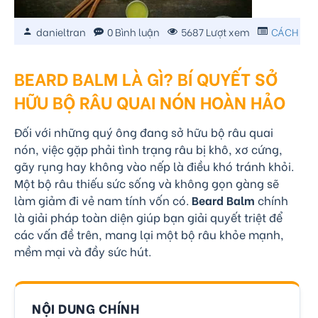
danieltran
0 Bình luận
5687 Lượt xem
CÁCH NU
BEARD BALM LÀ GÌ? BÍ QUYẾT SỞ
HỮU BỘ RÂU QUAI NÓN HOÀN HẢO
Đối với những quý ông đang sở hữu bộ râu quai
nón, việc gặp phải tình trạng râu bị khô, xơ cứng,
gãy rụng hay không vào nếp là điều khó tránh khỏi.
Một bộ râu thiếu sức sống và không gọn gàng sẽ
làm giảm đi vẻ nam tính vốn có.
Beard Balm
chính
là giải pháp toàn diện giúp bạn giải quyết triệt để
các vấn đề trên, mang lại một bộ râu khỏe mạnh,
mềm mại và đầy sức hút.
NỘI DUNG CHÍNH