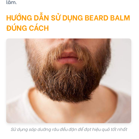
lãm.
HƯỚNG DẪN SỬ DỤNG BEARD BALM
ĐÚNG CÁCH
Sử dụng sáp dưỡng râu đều đặn để đạt hiệu quả tốt nhất