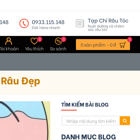
Tạp Chí Râu Tóc
148
0933.115.148
Nuôi dưỡng và chăm
Đặt hàng nhanh
sóc râu tóc
0
0
0
0 sản phẩm - 0 ₫
Tài khoản
Yêu thích
So sánh
 Râu Đẹp
TÌM KIẾM BÀI BLOG
DANH MỤC BLOG