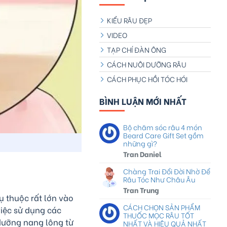
KIỂU RÂU ĐẸP
VIDEO
TẠP CHÍ ĐÀN ÔNG
CÁCH NUÔI DƯỠNG RÂU
CÁCH PHỤC HỒI TÓC HÓI
BÌNH LUẬN MỚI NHẤT
Bộ chăm sóc râu 4 món
Beard Care Gift Set gồm
những gì?
Tran Daniel
Chàng Trai Đổi Đời Nhờ Để
Râu Tóc Như Châu Âu
Tran Trung
ụ thuộc rất lớn vào
CÁCH CHỌN SẢN PHẨM
việc sử dụng các
THUỐC MỌC RÂU TỐT
 dưỡng nang lông từ
NHẤT VÀ HIỆU QUẢ NHẤT