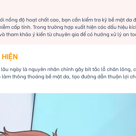
u với nồng độ hoạt chất cao, bạn cần kiểm tra kỹ bề mặt d
nhiễm cấp tính. Trong trường hợp xuất hiện các dấu hiệu k
và tham khảo ý kiến từ chuyên gia để có hướng xử lý an to
 HIỆN
 lâu ngày là nguyên nhân chính gây bít tắc lỗ chân lông, c
iúp làm thông thoáng bề mặt da, tạo đường dẫn thuận lợi 