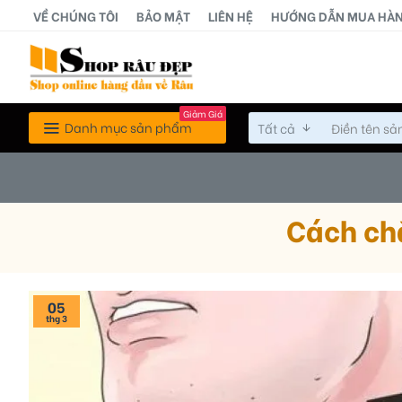
VỀ CHÚNG TÔI
BẢO MẬT
LIÊN HỆ
HƯỚNG DẪN MUA HÀ
Giảm Giá
Danh mục sản phẩm
Tất cả
Cách ch
05
thg 3