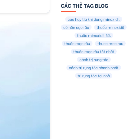
CÁC THẺ TAG BLOG
cạo hay tỉa khi dùng minoxidil
có nên cạo râu
thuốc minoxidil
thuốc minoxidil 5%
thuốc mọc râu
thuoc moc rau
thuốc mọc râu tốt nhất
cách trị rụng tóc
cách trị rụng tóc nhanh nhất
trị rụng tóc tại nhà