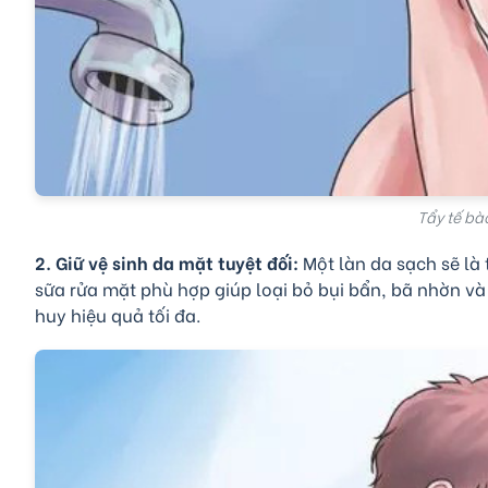
Tẩy tế bà
2. Giữ vệ sinh da mặt tuyệt đối:
Một làn da sạch sẽ là
sữa rửa mặt phù hợp giúp loại bỏ bụi bẩn, bã nhờn và
huy hiệu quả tối đa.