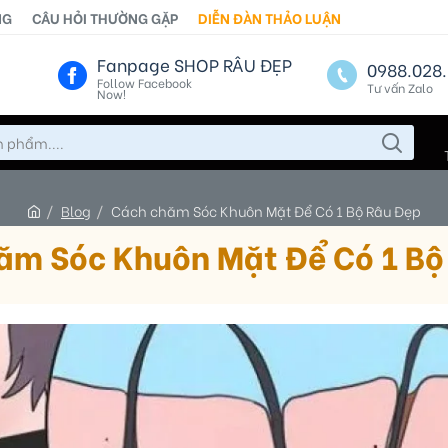
NG
CÂU HỎI THƯỜNG GẶP
DIỄN ĐÀN THẢO LUẬN
Fanpage SHOP RÂU ĐẸP
0988.028.
Follow Facebook
Tư vấn Zalo
Now!
Blog
Cách chăm Sóc Khuôn Mặt Để Có 1 Bộ Râu Đẹp
ăm Sóc Khuôn Mặt Để Có 1 Bộ