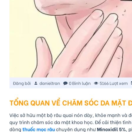
Đăng bởi
danieltran
0 Bình luận
5166 Lượt xem
TỔNG QUAN VỀ CHĂM SÓC DA MẶT 
Việc sở hữu một bộ râu quai nón dày, khỏe mạnh và đ
quy trình chăm sóc da mặt khoa học. Để cải thiện tì
dòng
thuốc mọc râu
chuyên dụng như
Minoxidil 5%
, 