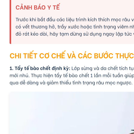
CẢNH BÁO Y TẾ
Trước khi bắt đầu các liệu trình kích thích mọc râ
có vết thương hở, trầy xước hoặc tình trạng viêm 
đỏ rát kéo dài, hãy tạm dừng sử dụng ngay lập tức 
CHI TIẾT CƠ CHẾ VÀ CÁC BƯỚC THỰC
1. Tẩy tế bào chết định kỳ:
Lớp sừng và da chết tích tụ
mới nhú. Thực hiện tẩy tế bào chết 1 lần mỗi tuần g
qua dễ dàng và giảm thiểu tình trạng râu mọc ngược.