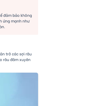
a để đảm bảo không
ích ứng mạnh như
àn.
ản trở các sợi râu
cho râu đâm xuyên