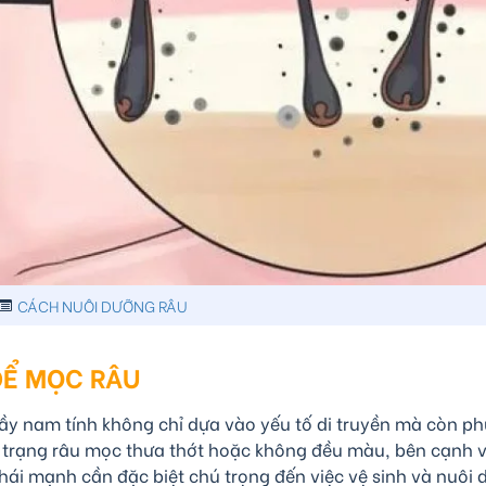
CÁCH NUÔI DƯỠNG RÂU
ĐỂ MỌC RÂU
ầy nam tính không chỉ dựa vào yếu tố di truyền mà còn ph
nh trạng râu mọc thưa thớt hoặc không đều màu, bên cạnh 
phái mạnh cần đặc biệt chú trọng đến việc vệ sinh và nuôi