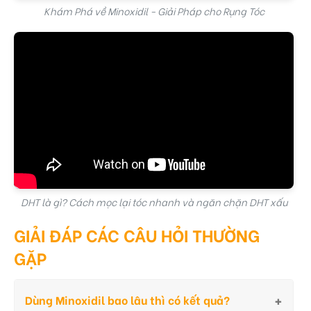
Khám Phá về Minoxidil - Giải Pháp cho Rụng Tóc
DHT là gì? Cách mọc lại tóc nhanh và ngăn chặn DHT xấu
GIẢI ĐÁP CÁC CÂU HỎI THƯỜNG
GẶP
Dùng Minoxidil bao lâu thì có kết quả?