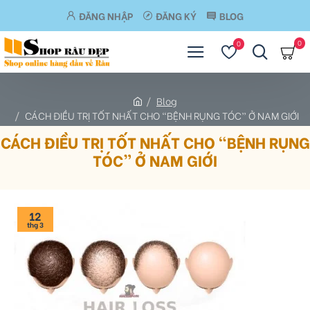
ĐĂNG NHẬP
ĐĂNG KÝ
BLOG
0
0
Blog
CÁCH ĐIỀU TRỊ TỐT NHẤT CHO “BỆNH RỤNG TÓC” Ở NAM GIỚI
CÁCH ĐIỀU TRỊ TỐT NHẤT CHO “BỆNH RỤNG
TÓC” Ở NAM GIỚI
12
thg 3