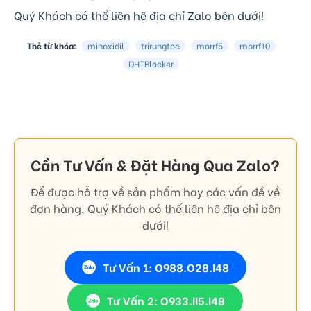
Quý Khách có thể liên hệ địa chỉ Zalo bên dưới!
Thẻ từ khóa:
minoxidil
trirungtoc
morrf5
morrf10
DHTBlocker
Cần Tư Vấn & Đặt Hàng Qua Zalo?
Để được hỗ trợ về sản phẩm hay các vấn đề về
đơn hàng, Quý Khách có thể liên hệ địa chỉ bên
dưới!
Tư Vấn 1: O988.O28.I48
Tư Vấn 2: O933.II5.I48