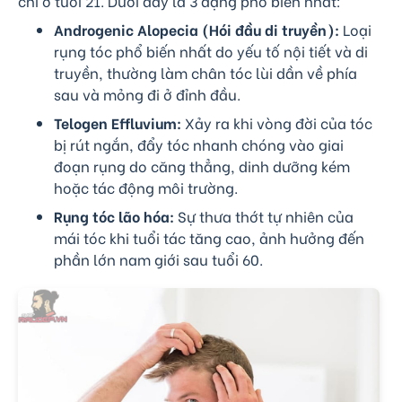
chí ở tuổi 21. Dưới đây là 3 dạng phổ biến nhất:
Androgenic Alopecia (Hói đầu di truyền):
Loại
rụng tóc phổ biến nhất do yếu tố nội tiết và di
truyền, thường làm chân tóc lùi dần về phía
sau và mỏng đi ở đỉnh đầu.
Telogen Effluvium:
Xảy ra khi vòng đời của tóc
bị rút ngắn, đẩy tóc nhanh chóng vào giai
đoạn rụng do căng thẳng, dinh dưỡng kém
hoặc tác động môi trường.
Rụng tóc lão hóa:
Sự thưa thớt tự nhiên của
mái tóc khi tuổi tác tăng cao, ảnh hưởng đến
phần lớn nam giới sau tuổi 60.