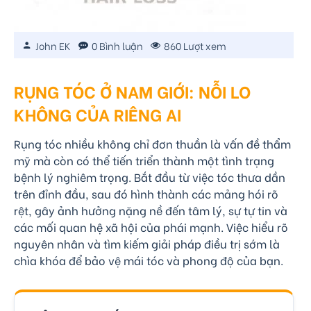
John EK
0 Bình luận
860 Lượt xem
RỤNG TÓC Ở NAM GIỚI: NỖI LO
KHÔNG CỦA RIÊNG AI
Rụng tóc nhiều không chỉ đơn thuần là vấn đề thẩm
mỹ mà còn có thể tiến triển thành một tình trạng
bệnh lý nghiêm trọng. Bắt đầu từ việc tóc thưa dần
trên đỉnh đầu, sau đó hình thành các mảng hói rõ
rệt, gây ảnh hưởng nặng nề đến tâm lý, sự tự tin và
các mối quan hệ xã hội của phái mạnh. Việc hiểu rõ
nguyên nhân và tìm kiếm giải pháp điều trị sớm là
chìa khóa để bảo vệ mái tóc và phong độ của bạn.