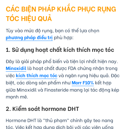
CÁC BIỆN PHÁP KHẮC PHỤC RỤNG
TÓC HIỆU QUẢ
Tùy vào mức độ rụng, bạn có thể lựa chọn
phương pháp điều trị
phù hợp:
1. Sử dụng hoạt chất kích thích mọc tóc
Đây là giải pháp phổ biến và tiện lợi nhất hiện nay.
Minoxidil
là hoạt chất được FDA chứng nhận trong
việc
kích thích mọc tóc
và ngăn rụng hiệu quả. Đặc
biệt, các dòng sản phẩm như
Morr F10%
kết hợp
giữa Minoxidil và Finasteride mang lại tác động kép
mạnh mẽ.
2. Kiểm soát hormone DHT
Hormone DHT là "thủ phạm" chính gây teo nang
tóc. Việc kết hợp dung dịch bôi với các viên uống