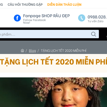
NG
CÂU HỎI THƯỜNG GẶP
DIỄN ĐÀN THẢO LUẬN
Fanpage SHOP RÂU ĐẸP
0988.028.
Follow Facebook
Tư vấn Zalo
Now!
Blog
TẶNG LỊCH TẾT 2020 MIỄN PHÍ
TẶNG LỊCH TẾT 2020 MIỄN PH