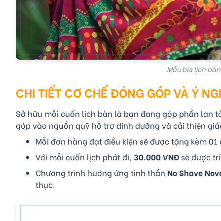
Mẫu bìa lịch bàn
CHI TIẾT CƠ CHẾ ĐÓNG GÓP VÀ Ý NG
Sở hữu mỗi cuốn lịch bàn là bạn đang góp phần lan tỏa
góp vào nguồn quỹ hỗ trợ dinh dưỡng và cải thiện giá
Mỗi đơn hàng đạt điều kiện sẽ được tặng kèm 01 c
Với mỗi cuốn lịch phát đi,
30.000 VNĐ
sẽ được tr
Chương trình hưởng ứng tinh thần
No Shave Nov
thực.