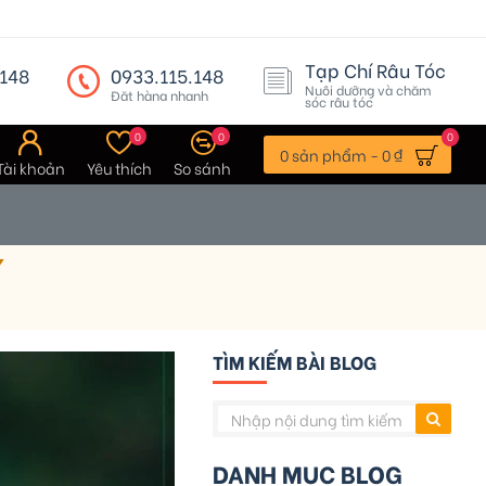
Tạp Chí Râu Tóc
148
0933.115.148
Nuôi dưỡng và chăm
Đặt hàng nhanh
sóc râu tóc
0
0
0
0 sản phẩm - 0 ₫
Tài khoản
Yêu thích
So sánh
Í
TÌM KIẾM BÀI BLOG
DANH MỤC BLOG