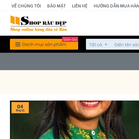
VỀ CHÚNG TÔI
BẢO MẬT
LIÊN HỆ
HƯỚNG DẪN MUA HÀ
Giảm Giá
Danh mục sản phẩm
Tất cả
04
thg 11