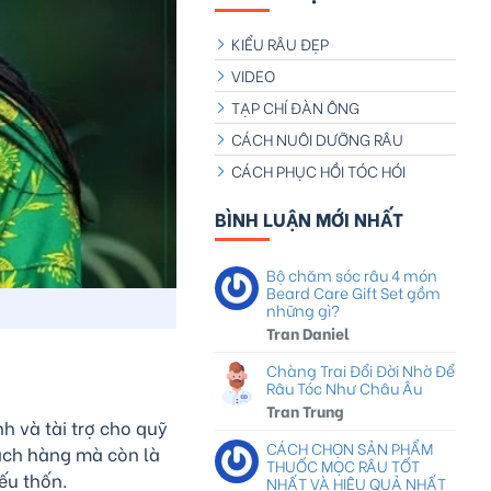
KIỂU RÂU ĐẸP
VIDEO
TẠP CHÍ ĐÀN ÔNG
CÁCH NUÔI DƯỠNG RÂU
CÁCH PHỤC HỒI TÓC HÓI
BÌNH LUẬN MỚI NHẤT
Bộ chăm sóc râu 4 món
Beard Care Gift Set gồm
những gì?
Tran Daniel
Chàng Trai Đổi Đời Nhờ Để
Râu Tóc Như Châu Âu
Tran Trung
h và tài trợ cho quỹ
CÁCH CHỌN SẢN PHẨM
hách hàng mà còn là
THUỐC MỌC RÂU TỐT
ếu thốn.
NHẤT VÀ HIỆU QUẢ NHẤT