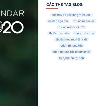
CÁC THẺ TAG BLOG
cạo hay tỉa khi dùng minoxidil
có nên cạo râu
thuốc minoxidil
thuốc minoxidil 5%
thuốc mọc râu
thuoc moc rau
thuốc mọc râu tốt nhất
cách trị rụng tóc
cách trị rụng tóc nhanh nhất
trị rụng tóc tại nhà