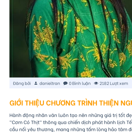
Đăng bởi
danieltran
0 Bình luận
2182 Lượt xem
GIỚI THIỆU CHƯƠNG TRÌNH THIỆN NG
Hành động nhân văn luôn tạo nên những giá trị tốt đ
"Cơm Có Thịt" thông qua chiến dịch phát hành lịch T
cầu nối yêu thương, mang những tấm lòng hảo tâm đến