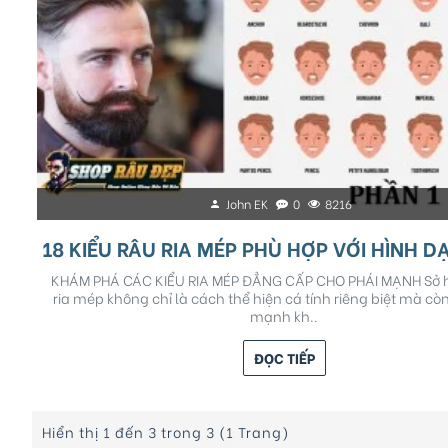
John EK
0
8216
KHÁM PHÁ CÁC KIỂU RIA MÉP ĐẲNG CẤP CHO PHÁI MẠNH Sở 
ria mép không chỉ là cách thể hiện cá tính riêng biệt mà cò
mạnh kh..
ĐỌC TIẾP
Hiển thị 1 đến 3 trong 3 (1 Trang)