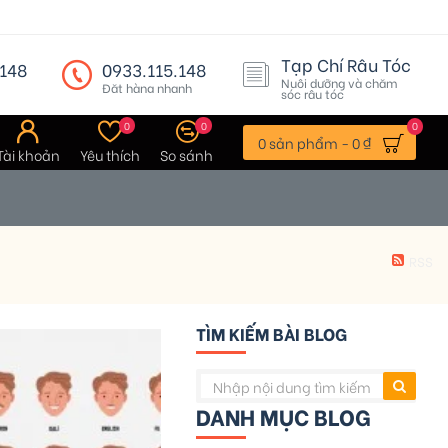
Tạp Chí Râu Tóc
148
0933.115.148
Nuôi dưỡng và chăm
Đặt hàng nhanh
sóc râu tóc
0
0
0
0 sản phẩm - 0 ₫
Tài khoản
Yêu thích
So sánh
RSS
TÌM KIẾM BÀI BLOG
DANH MỤC BLOG