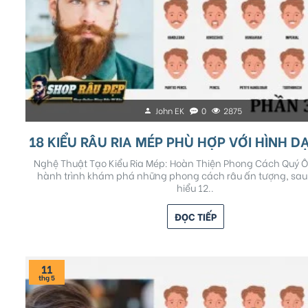
John EK
0
2875
Nghệ Thuật Tạo Kiểu Ria Mép: Hoàn Thiện Phong Cách Quý Ô
hành trình khám phá những phong cách râu ấn tượng, sau 
hiểu 12..
ĐỌC TIẾP
11
thg 5