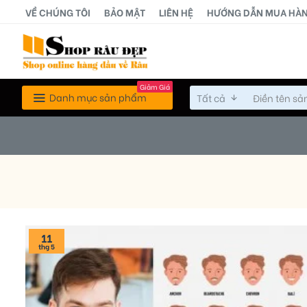
VỀ CHÚNG TÔI
BẢO MẬT
LIÊN HỆ
HƯỚNG DẪN MUA HÀ
Giảm Giá
Danh mục sản phẩm
Tất cả
11
thg 5