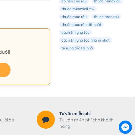
có nên cạo râu
thuốc minoxidil
thuốc minoxidil 5%
thuốc mọc râu
thuoc moc rau
thuốc mọc râu tốt nhất
cách trị rụng tóc
cách trị rụng tóc nhanh nhất
trị rụng tóc tại nhà
dưới!
Tư vấn miễn phí
u lỗi do
Tư vấn miễn phí cho khách
hàng