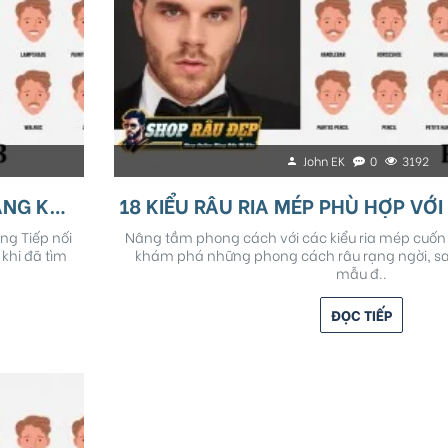
John EK
0
3192
18 KIỂU RÂU RIA MÉP PHÙ HỢP VỚI HÌNH DẠNG KHUÔN MẶT - Phần 3
ng Tiếp nối
Nâng tầm phong cách với các kiểu ria mép cuốn h
khi đã tìm
khám phá những phong cách râu rạng ngời, sau
mẫu đ..
ĐỌC TIẾP