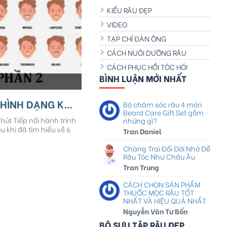
KIỂU RÂU ĐẸP
VIDEO
TẠP CHÍ ĐÀN ÔNG
CÁCH NUÔI DƯỠNG RÂU
CÁCH PHỤC HỒI TÓC HÓI
BÌNH LUẬN MỚI NHẤT
18 KIỂU RÂU RIA MÉP PHÙ HỢP VỚI HÌNH DẠNG KHUÔN MẶT - Phần 2
Bộ chăm sóc râu 4 món
Beard Care Gift Set gồm
út Tiếp nối hành trình
những gì?
 khi đã tìm hiểu về 6
Tran Daniel
Chàng Trai Đổi Đời Nhờ Để
Râu Tóc Như Châu Âu
Tran Trung
CÁCH CHỌN SẢN PHẨM
THUỐC MỌC RÂU TỐT
NHẤT VÀ HIỆU QUẢ NHẤT
Nguyễn Văn Tư Bốn
BỘ SƯU TẬP RÂU ĐẸP