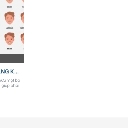
18 KIỂU RÂU RIA MÉP PHÙ HỢP VỚI HÌNH DẠNG KHUÔN MẶT -Phần 1
hữu một bộ
n giúp phái