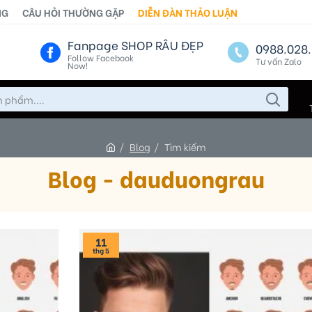
NG
CÂU HỎI THƯỜNG GẶP
DIỄN ĐÀN THẢO LUẬN
Fanpage SHOP RÂU ĐẸP
0988.028.
Follow Facebook
Tư vấn Zalo
Now!
Blog
Tìm kiếm
Blog - dauduongrau
11
thg 5