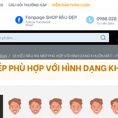
NG
CÂU HỎI THƯỜNG GẶP
DIỄN ĐÀN THẢO LUẬN
Fanpage SHOP RÂU ĐẸP
0988.028.
Follow Facebook
Tư vấn Zalo
Now!
Blog
18 KIỂU RÂU RIA MÉP PHÙ HỢP VỚI HÌNH DẠNG KHUÔN MẶT - 
MÉP PHÙ HỢP VỚI HÌNH DẠNG K