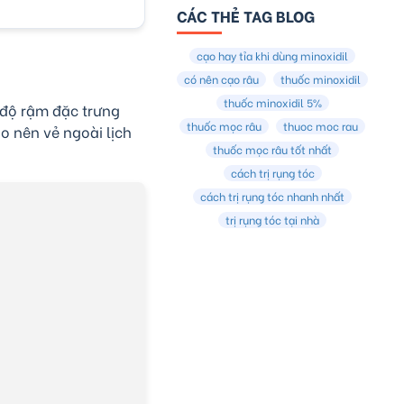
CÁC THẺ TAG BLOG
cạo hay tỉa khi dùng minoxidil
có nên cạo râu
thuốc minoxidil
thuốc minoxidil 5%
 độ rậm đặc trưng
thuốc mọc râu
thuoc moc rau
o nên vẻ ngoài lịch
thuốc mọc râu tốt nhất
cách trị rụng tóc
cách trị rụng tóc nhanh nhất
trị rụng tóc tại nhà