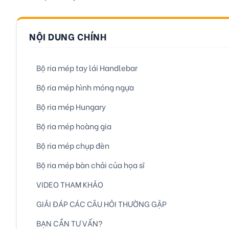
NỘI DUNG CHÍNH
Bộ ria mép tay lái Handlebar
Bộ ria mép hình móng ngựa
Bộ ria mép Hungary
Bộ ria mép hoàng gia
Bộ ria mép chụp đèn
Bộ ria mép bàn chải của họa sĩ
VIDEO THAM KHẢO
GIẢI ĐÁP CÁC CÂU HỎI THƯỜNG GẶP
BẠN CẦN TƯ VẤN?