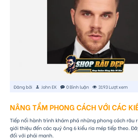
Đăng bởi
John EK
0 Bình luận
3193 Lượt xem
NÂNG TẦM PHONG CÁCH VỚI CÁC KI
Tiếp nối hành trình khám phá những phong cách râu rạ
giới thiệu đến các quý ông 6 kiểu ria mép tiếp theo. 
đối với phái mạnh.