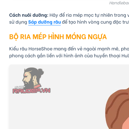
Handlebar 
Cách nuôi dưỡng:
Hãy để ria mép mọc tự nhiên trong v
sử dụng
Sáp dưỡng râu
để tạo hình vòng cung đặc trư
BỘ RIA MÉP HÌNH MÓNG NGỰA
Kiểu râu HorseShoe mang đến vẻ ngoài mạnh mẽ, phong
phong cách gắn liền với hình ảnh của huyền thoại Hu