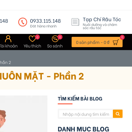
Tạp Chí Râu Tóc
148
0933.115.148
Nuôi dưỡng và chăm
Đặt hàng nhanh
sóc râu tóc
0
0
0
0 sản phẩm - 0 ₫
Tài khoản
Yêu thích
So sánh
Phần 2
HUÔN MẶT - Phần 2
TÌM KIẾM BÀI BLOG
DANH MỤC BLOG