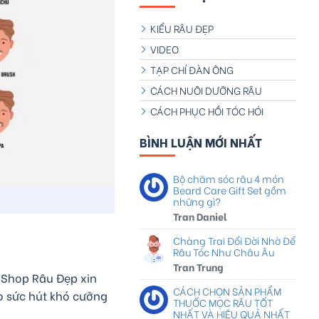
KIỂU RÂU ĐẸP
VIDEO
TẠP CHÍ ĐÀN ÔNG
CÁCH NUÔI DƯỠNG RÂU
CÁCH PHỤC HỒI TÓC HÓI
BÌNH LUẬN MỚI NHẤT
Bộ chăm sóc râu 4 món
Beard Care Gift Set gồm
những gì?
Tran Daniel
Chàng Trai Đổi Đời Nhờ Để
Râu Tóc Như Châu Âu
Tran Trung
 Shop Râu Đẹp xin
CÁCH CHỌN SẢN PHẨM
ạo sức hút khó cưỡng
THUỐC MỌC RÂU TỐT
NHẤT VÀ HIỆU QUẢ NHẤT