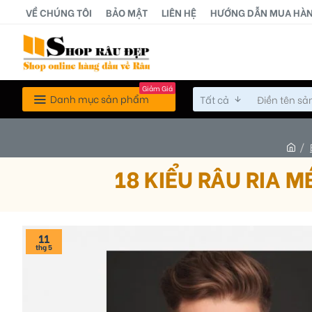
VỀ CHÚNG TÔI
BẢO MẬT
LIÊN HỆ
HƯỚNG DẪN MUA HÀ
Giảm Giá
Danh mục sản phẩm
Tất cả
18 KIỂU RÂU RIA 
11
thg 5